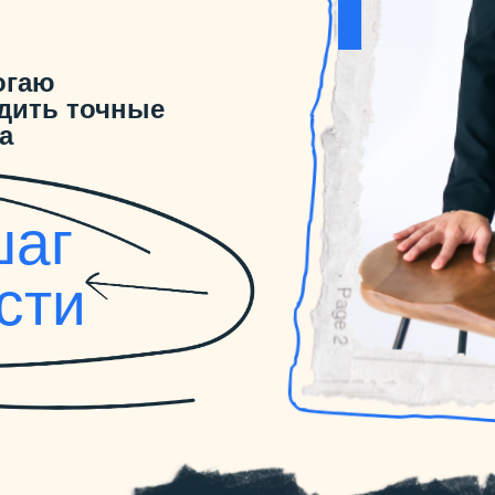
огаю
дить точные
а
шаг
сти