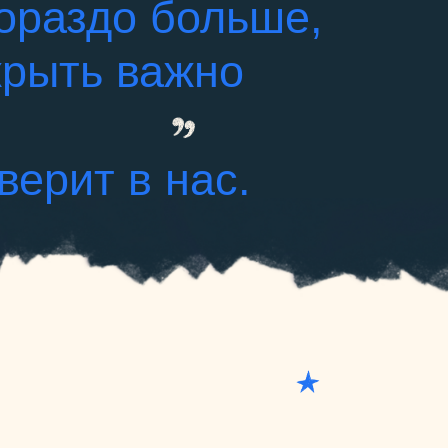
гораздо больше,
крыть важно
верит в нас.