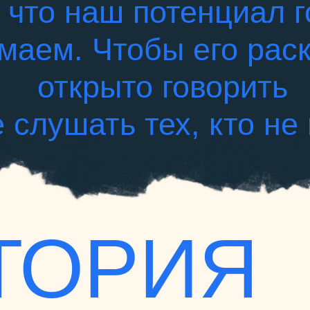
 что наш потенциал 
маем. Чтобы его рас
открыто говорить
е слушать тех, кто не 
ТОРИЯ