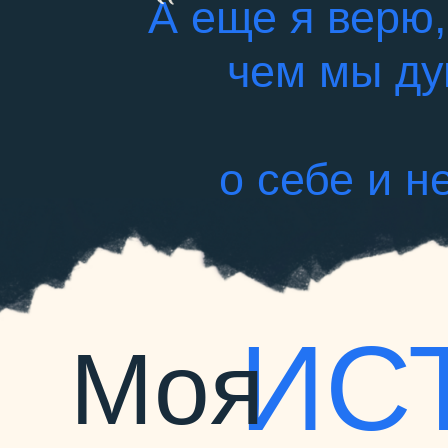
А еще я верю,
чем мы ду
о себе и н
ИС
Моя