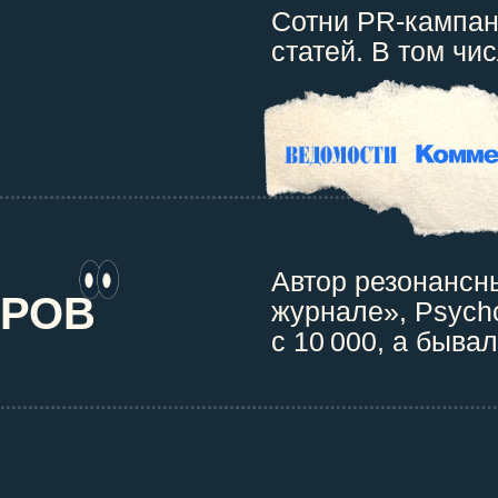
Сотни PR-кампан
статей. В том чи
Автор резонансн
ТРОВ
журнале», Psych
с 10 000, а быва